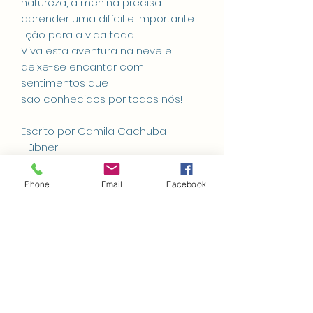
natureza, a menina precisa
aprender uma difícil e importante
lição para a vida toda.
Viva esta aventura na neve e
deixe-se encantar com
sentimentos que
são conhecidos por todos nós!
Escrito por Camila Cachuba
Hübner
Ilustrado por Larissa Virgilli
24 p. 20 x 22 cm PTBR 2024
Phone
Email
Facebook
grampeado
ISBN: 978-85-5540-416-0
1. Literatura infantil. 2.
Ressignificação. 3. Pertencimento. 4.
Natureza. 5. Psicologia. 6.
Comportamento.