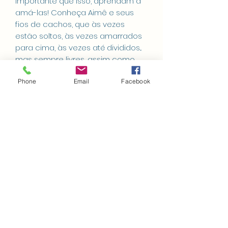
importante que isso, aprendam a
amá-las! Conheça Aimê e seus
fios de cachos, que às vezes
estão soltos, às vezes amarrados
para cima, às vezes até divididos...
mas sempre livres, assim como
ela!
Phone
Email
Facebook
FICHA TÉCNICA
Escrito por Mariana Cazella Maciel
Ilustrado por Lhaiza Morena
2.ª EDIÇÃO
Receba as últimas
22 x 22 cm • 32 págs. •
grampeado
notícias
ISBN 978-85-5540-183-1
e lançamentos