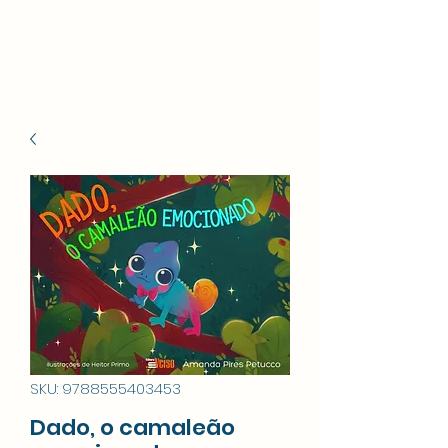
Celina Bezerra
SKU: 9788555403453
Dado, o camaleão