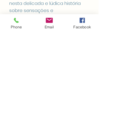
nesta delicada e lúdica história
sobre sensações e
autoconhecimento!
Phone
Email
Facebook
Amanda Pires Petucco
Ilustrado por Heitor Primo
24 p. 23 x 18 cm PTBR 2023
ISBN: 978-85-5540-345-3
Receba as últimas
notícias
e lançamentos
Enviar