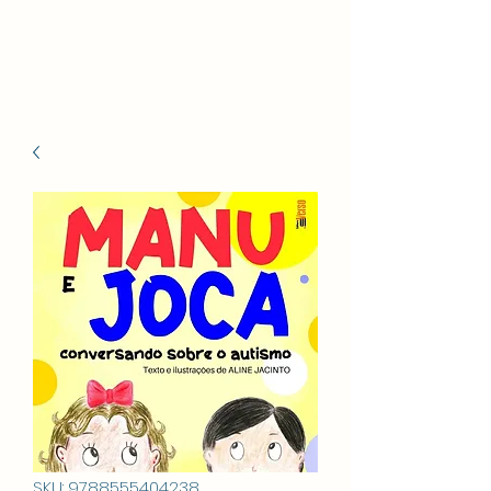
Celina Bezerra
SKU: 9788555404238