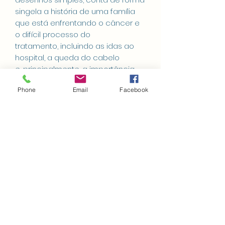
singela a história de uma família
que está enfrentando o câncer e
o difícil processo do
tratamento, incluindo as idas ao
hospital, a queda do cabelo
e, principalmente, a importância
do amor para ajudar na cura.
Phone
Email
Facebook
Escrito por Danielle Sommer
Ilustrado por Daphne Lambros
20 p. 20 x 20 cm PTBR 2024
grampeado
ISBN 978-85-5540-400-9
Receba as últimas
notícias