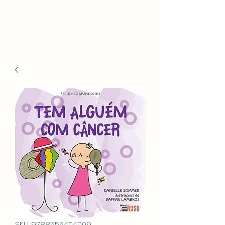
Celina Bezerra
SKU: 9788555404009